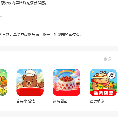
保您游戏内容始终充满新鲜感。
趣。
大自然，享受成就感与满足感十足的菜园经营过程。
更多 →
舌尖小饭馆
尚玩甜品
福运萌宠