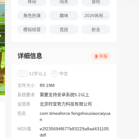
休闲
闯关
冒险
角色扮演
趣味
2026休闲娱乐的游戏推荐
模拟经营
竞技
射击
详细信息
举报
12+
12岁以上
中
中文
文件大小
89.19M
系统要求
需要支持安卓系统5.2以上
运营商
北京时宜势力科技有限公司
包名
com.timeaforce.fengshouxiaocaiyua
n
MD5值
e2f235694f677b83229a8ad431105
ddf