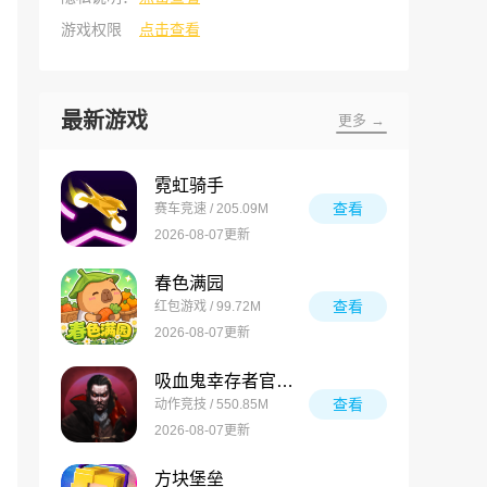
游戏权限
点击查看
最新游戏
更多 →
霓虹骑手
查看
赛车竞速 / 205.09M
2026-08-07更新
春色满园
查看
红包游戏 / 99.72M
2026-08-07更新
吸血鬼幸存者官方正版
查看
动作竞技 / 550.85M
2026-08-07更新
方块堡垒