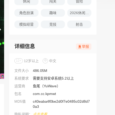
休闲
闯关
冒险
角色扮演
趣味
2026休闲娱乐的游戏推荐
模拟经营
竞技
射击
详细信息
举报
12+
12岁以上
中
中文
文件大小
486.05M
系统要求
需要支持安卓系统5.2以上
运营商
鱼尾（YuWave）
包名
com.cc.kpmwt
MD5值
c40eaba4f0be2d0f7e0485c02d8d7
0a3
隐私说明：
点击查看