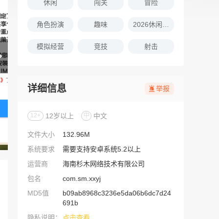
休闲
闯关
冒险
角色扮演
趣味
2026休闲娱乐的游戏推荐
模拟经营
竞技
射击
详细信息
举报
12+
12岁以上
中
中文
文件大小
132.96M
系统要求
需要支持安卓系统5.2以上
运营商
海南杉木网络技术有限公司
包名
com.sm.xxyj
MD5值
b09ab8968c3236e5da06b6dc7d24
691b
隐私说明：
点击查看