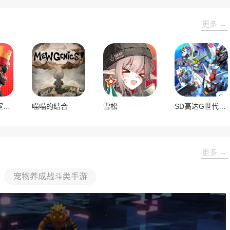
更多 →
部落冲突皇室战争国际服
喵喵的结合
雪松
SD高达G世代永恒国际服
更多 →
宠物养成战斗类手游