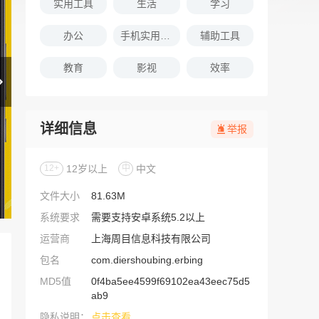
实用工具
生活
学习
办公
手机实用软件推荐
辅助工具
教育
影视
效率
详细信息
举报
12+
12岁以上
中
中文
文件大小
81.63M
系统要求
需要支持安卓系统5.2以上
运营商
上海周目信息科技有限公司
包名
com.diershoubing.erbing
MD5值
0f4ba5ee4599f69102ea43eec75d5
ab9
隐私说明：
点击查看