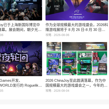
inaJoy已于上海新国际博览中
作为全球规模最大的游戏盛会，2026科
帷幕。展会期间，朝夕光年
隆游戏展将于 8 月 26 日-8 月 30 日在
作室自研的多英雄策略射击
德国举行。日前，科隆游戏展官方宣
-06
攻略 · 2026-08-06
：对决》首次在国内线下亮
布，本届展会所有展位空间已经全部售
家开放试玩。
罄，这也是科隆游戏展办展史上首次出
现展位一席难求的情况。
e Games开发、
2026 ChinaJoy至此圆满落幕，作为中
WORLD发行的 Roguelike
国规模最大的游戏盛会之一，今年的展
 《黑夜轮回》于2026年8
馆依旧汇聚了来自全球的游戏厂商、媒
-05
攻略 · 2026-08-04
陆Steam平台。
体与无数热爱游戏的玩家，
HARRISONWORLD也携旗下多款最新
作品亮相展会，与到场的各位面对面交