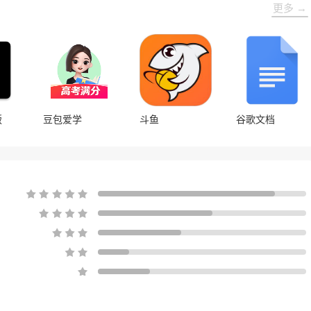
流互动，共同度过了充满欢笑与惊喜的
更多 →
几天。
版
豆包爱学
斗鱼
谷歌文档