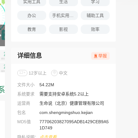
实用工具
生活
学习
办公
手机实用软件推荐
辅助工具
教育
影视
效率
详细信息
举报
12+
12岁以上
中
中文
文件大小
54.22M
系统要求
需要支持安卓系统5.2以上
运营商
生命说（北京）健康管理有限公司
包名
com.shengmingshuo.kejian
MD5值
77706203827095ADB1429CEB9A5
1D749
隐私说明：
点击查看