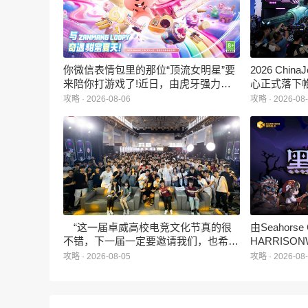
你微信表情包里的那位“顶流女明星”要
2026 Ch
来陪你打游戏了!近日，由虎牙强力发
心正式落下
行、正版Zanmang Loopy(赞萌露比)IP
旗下蓝海工
攻略 · 2026-08-06
攻略 · 2026-08
深度授权的3D美食消除手游《消消奇
手游《代号
遇》正式曝光。这款产品巧妙融合了
相，并向玩
3D立体消除、模拟经营与丰富的互动
社交玩法，准备为广大玩家和
ZANMANG LOOPY粉丝们带来一场视
觉与味觉的双重“奇遇”。
“这一届卓威高校电竞文化节真的很
由Seahors
不错，下一届一定要邀请我们，也希望
HARRISON
能给更多同学一个来到现场的机会。”
卡牌战棋游戏
攻略 · 2026-08-05
攻略 · 2026-08
月5日正式登