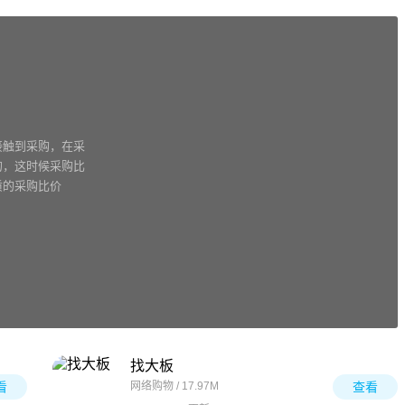
接触到采购，在采
的，这时候采购比
质的采购比价
找大板
看
网络购物 / 17.97M
查看