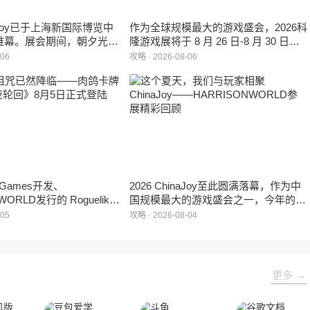
inaJoy已于上海新国际博览中
作为全球规模最大的游戏盛会，2026科
帷幕。展会期间，朝夕光年
隆游戏展将于 8 月 26 日-8 月 30 日在
作室自研的多英雄策略射击
德国举行。日前，科隆游戏展官方宣
-06
攻略 · 2026-08-06
：对决》首次在国内线下亮
布，本届展会所有展位空间已经全部售
家开放试玩。
罄，这也是科隆游戏展办展史上首次出
现展位一席难求的情况。
e Games开发、
2026 ChinaJoy至此圆满落幕，作为中
WORLD发行的 Roguelike
国规模最大的游戏盛会之一，今年的展
 《黑夜轮回》于2026年8
馆依旧汇聚了来自全球的游戏厂商、媒
-05
攻略 · 2026-08-04
陆Steam平台。
体与无数热爱游戏的玩家，
HARRISONWORLD也携旗下多款最新
作品亮相展会，与到场的各位面对面交
流互动，共同度过了充满欢笑与惊喜的
更多 →
几天。