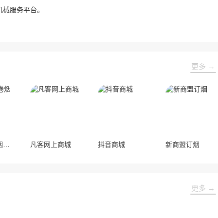
机械服务平台。
更多 →
全国统一卷烟订货平台
凡客网上商城
抖音商城
新商盟订烟
更多 →