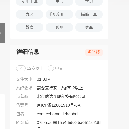
实用工具
生活
学习
办公
手机实用软件推荐
辅助工具
教育
影视
效率
详细信息
举报
12+
12岁以上
中
中文
文件大小
31.39M
系统要求
需要支持安卓系统5.2以上
运营商
北京信达众联科技有限公司
备案号
京ICP备12001519号-6A
包名
com.cehome.tiebaobei
MD5值
0784cae9615a4f5dc0fba0511e2df8
79