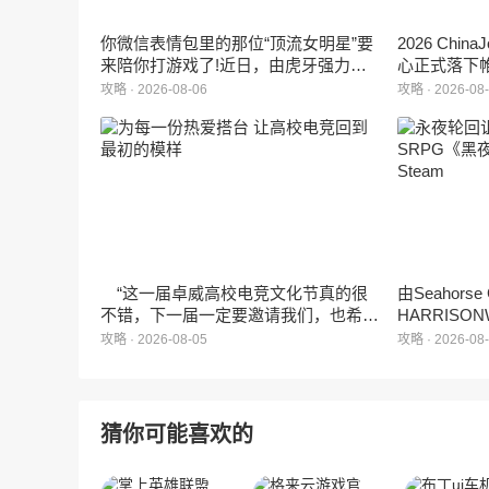
你微信表情包里的那位“顶流女明星”要
2026 Ch
来陪你打游戏了!近日，由虎牙强力发
心正式落下
行、正版Zanmang Loopy(赞萌露比)IP
旗下蓝海工
攻略 · 2026-08-06
攻略 · 2026-08
深度授权的3D美食消除手游《消消奇
手游《代号
遇》正式曝光。这款产品巧妙融合了
相，并向玩
3D立体消除、模拟经营与丰富的互动
社交玩法，准备为广大玩家和
ZANMANG LOOPY粉丝们带来一场视
觉与味觉的双重“奇遇”。
“这一届卓威高校电竞文化节真的很
由Seahors
不错，下一届一定要邀请我们，也希望
HARRISON
能给更多同学一个来到现场的机会。”
卡牌战棋游戏
攻略 · 2026-08-05
攻略 · 2026-08
月5日正式登
猜你可能喜欢的