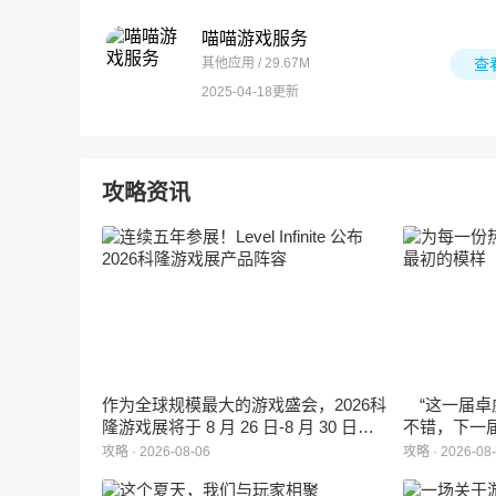
喵喵游戏服务
其他应用 / 29.67M
查
2025-04-18更新
攻略资讯
作为全球规模最大的游戏盛会，2026科
“这一届卓
隆游戏展将于 8 月 26 日-8 月 30 日在
不错，下一
德国举行。日前，科隆游戏展官方宣
能给更多同
攻略 · 2026-08-06
攻略 · 2026-08
布，本届展会所有展位空间已经全部售
罄，这也是科隆游戏展办展史上首次出