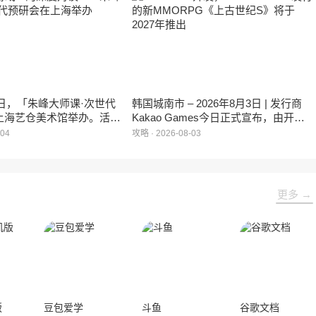
月1日，「朱峰大师课·次世代
韩国城南市 – 2026年8月3日 | 发行商
上海艺仓美术馆举办。活动
Kakao Games今日正式宣布，由开发
业资深从业者、核心创作骨
工作室XL Games打造的全新PC
-04
攻略 · 2026-08-03
才，围绕一个游戏IP如何从
MMORPG《上古世纪S》即将面世。
地这一主题，展开为期一天
与交流。
更多 →
版
豆包爱学
斗鱼
谷歌文档