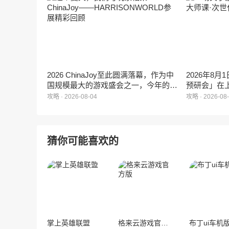
现展位一席难求的情况。
2026 ChinaJoy至此圆满落幕，作为中
2026年8
国规模最大的游戏盛会之一，今年的展
预研会」在
馆依旧汇聚了来自全球的游戏厂商、媒
面向游戏行
攻略 · 2026-08-04
攻略 · 2026-08
体与无数热爱游戏的玩家，
干与新锐人
HARRISONWORLD也携旗下多款最新
想法走到落
作品亮相展会，与到场的各位面对面交
的深度分享
流互动，共同度过了充满欢笑与惊喜的
猜你可能喜欢的
几天。
掌上英雄联盟
格来云游戏官方版
布丁ui车机