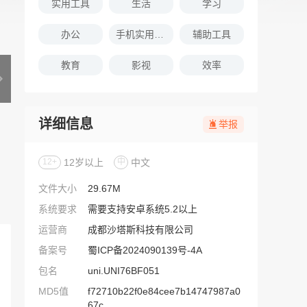
实用工具
生活
学习
办公
手机实用软件推荐
辅助工具
教育
影视
效率
详细信息
举报
12+
12岁以上
中
中文
文件大小
29.67M
系统要求
需要支持安卓系统5.2以上
运营商
成都沙塔斯科技有限公司
备案号
蜀ICP备2024090139号-4A
包名
uni.UNI76BF051
MD5值
f72710b22f0e84cee7b14747987a0
67c