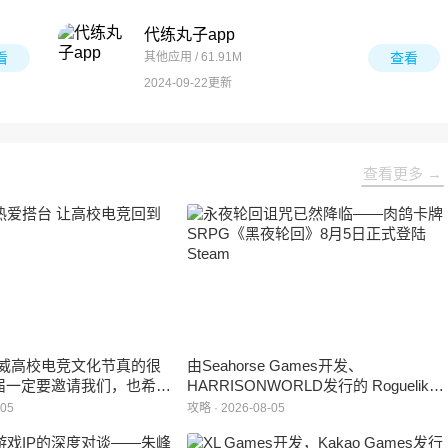
代练丸子app
看
其他应用 / 61.91M
查看
2024-09-22更新
查看更多 →
威高校电竞文化节真的很
由Seahorse Games开发、
届一定要邀请我们，也希望
HARRISONWORLD发行的 Roguelike
学一个来到现场的机会。”
卡牌战棋游戏 《黑夜轮回》于2026年8
-05
攻略 · 2026-08-05
月5日正式登陆Steam平台。