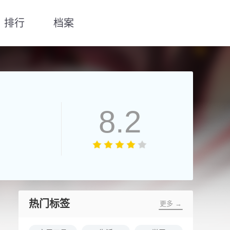
排行
档案
8.2
热门标签
更多 →