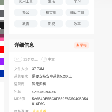
实用工具
生活
学习
办公
手机实用软件推荐
辅助工具
教育
影视
效率
详细信息
举报
12+
12岁以上
中
中文
文件大小
37.73M
系统要求
需要支持安卓系统5.2以上
运营商
暂无资料
包名
com.wn.app.np
MD5值
5A6B4DE5BC8FB69E8D5040BD54
816F6C
隐私说明：
点击查看