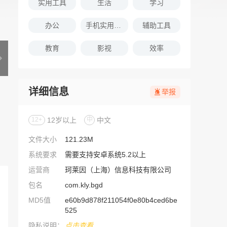
实用工具
生活
学习
办公
手机实用软件推荐
辅助工具
教育
影视
效率
详细信息
举报
12+
12岁以上
中
中文
文件大小
121.23M
系统要求
需要支持安卓系统5.2以上
运营商
珂莱因（上海）信息科技有限公司
包名
com.kly.bgd
MD5值
e60b9d878f211054f0e80b4ced6be
525
隐私说明：
点击查看