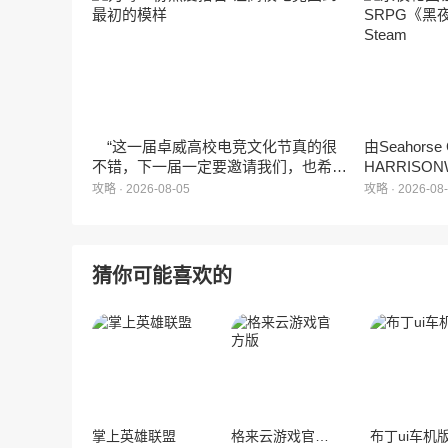
3D立体消除、模拟经营与丰富的互动
社交玩法，准备为广大玩家和
ZANMANG LOOPY粉丝们带来一场视
觉与味觉的双重“奇遇”。
“这一届卓威高校电竞文化节真的很
由Seahors
不错，下一届一定要邀请我们，也希望
HARRISON
能给更多同学一个来到现场的机会。”
卡牌战棋游戏
攻略 · 2026-08-05
攻略 · 2026-08
月5日正式登
猜你可能喜欢的
掌上英雄联盟
格来云游戏官方版
布丁ui车机