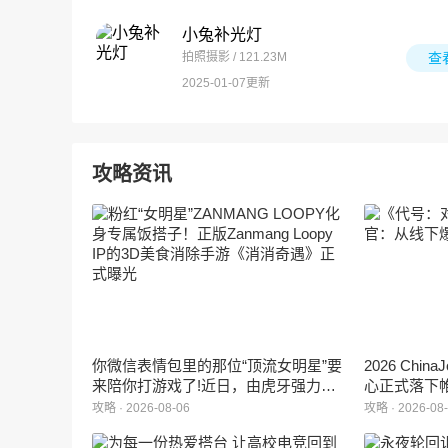
小兔补光灯
拍照摄影 / 121.23M
查
2025-01-07更新
攻略资讯
你微信表情包里的那位“顶流女明星”要
2026 Ch
来陪你打游戏了!近日，由虎牙强力发
心正式落下
行、正版Zanmang Loopy(赞萌露比)IP
旗下蓝海工
攻略 · 2026-08-06
攻略 · 2026-08
深度授权的3D美食消除手游《消消奇
手游《代号
遇》正式曝光。这款产品巧妙融合了
相，并向玩