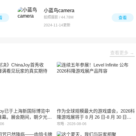
小蓝鸟camera
看
拍照摄影 / 44.78M
查看
2024-11-14更新
查看更多 →
inaJoy已于上海新国际博览中
作为全球规模最大的游戏盛会，2026科
帷幕。展会期间，朝夕光年
隆游戏展将于 8 月 26 日-8 月 30 日在
作室自研的多英雄策略射击
德国举行。日前，科隆游戏展官方宣
-06
攻略 · 2026-08-06
：对决》首次在国内线下亮
布，本届展会所有展位空间已经全部售
家开放试玩。
罄，这也是科隆游戏展办展史上首次出