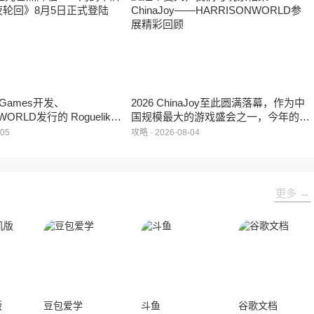
现展位一席难求的情况。
e Games开发、
2026 ChinaJoy至此圆满落幕，作为中
WORLD发行的 Roguelike
国规模最大的游戏盛会之一，今年的展
 《黑夜轮回》于2026年8
馆依旧汇聚了来自全球的游戏厂商、媒
-05
攻略 · 2026-08-04
陆Steam平台。
体与无数热爱游戏的玩家，
HARRISONWORLD也携旗下多款最新
作品亮相展会，与到场的各位面对面交
流互动，共同度过了充满欢笑与惊喜的
更多 →
几天。
版
豆包爱学
斗鱼
谷歌文档