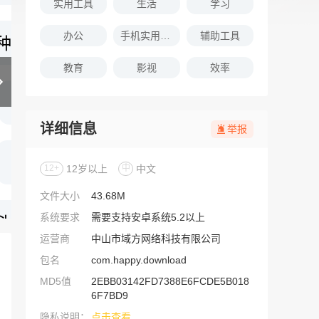
实用工具
生活
学习
办公
手机实用软件推荐
辅助工具
教育
影视
效率
详细信息
举报
12+
12岁以上
中
中文
文件大小
43.68M
系统要求
需要支持安卓系统5.2以上
运营商
中山市域方网络科技有限公司
包名
com.happy.download
MD5值
2EBB03142FD7388E6FCDE5B018
6F7BD9
隐私说明：
点击查看