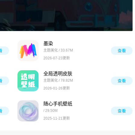
墨染
看
主题美化 / 33.67M
查看
2026-07-23更新
全局透明皮肤
看
主题美化 / 78.82M
查看
2026-01-26更新
随心手机壁纸
看
/ 29.50M
查看
2025-11-21更新