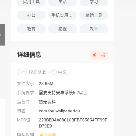
实用工具
生活
学习
办公
手机实用软件推荐
辅助工具
教育
影视
效率
详细信息
举报
12+
12岁以上
中
中文
文件大小
23.65M
系统要求
需要支持安卓系统5.2以上
运营商
暂无资料
包名
com.fou.wallpaperfou
MD5值
223BE04A88010BFBF65854FF99F
D79E9
隐私说明：
点击查看