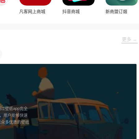
凡客网上商城
抖音商城
新商盟订烟
更多 →
过壁纸app完全
纸，用户能够快速
来众多优质的壁纸