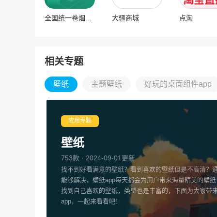
全国统一卷烟订货平台
大疆商城
点淘
相关专题
壁纸
主题壁纸
好玩的桌面组件app
应用专题
壁纸
753款 · 2024-09-01更新
找不到好看满意的壁纸？看到喜欢的壁纸但是不高清？通
能够解决，壁纸app每天都会为用户带来海量精美的壁
找到自己喜欢的壁纸，类型也是丰富的，下面为大家带
app，一起来看看吧！