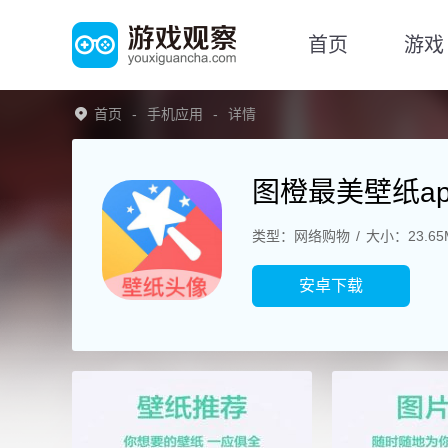
首页
游戏
首页
手机应用
详情
图橙最美壁纸ap
类型：网络购物
大小：23.65
安卓下载