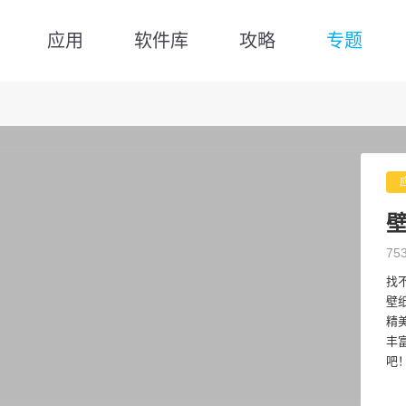
应用
软件库
攻略
专题
75
找
壁
精
丰
吧