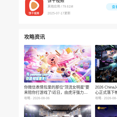
饼干视频
其他应用 / 79.61M
查
2025-07-17更新
攻略资讯
你微信表情包里的那位“顶流女明星”要
2026 Ch
来陪你打游戏了!近日，由虎牙强力发
心正式落下
行、正版Zanmang Loopy(赞萌露比)IP
旗下蓝海工
攻略 · 2026-08-06
攻略 · 2026-08
深度授权的3D美食消除手游《消消奇
手游《代号
遇》正式曝光。这款产品巧妙融合了
相，并向玩
3D立体消除、模拟经营与丰富的互动