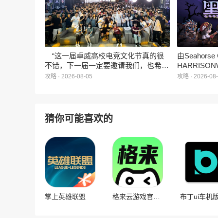
社交玩法，准备为广大玩家和
ZANMANG LOOPY粉丝们带来一场视
觉与味觉的双重“奇遇”。
“这一届卓威高校电竞文化节真的很
由Seahors
不错，下一届一定要邀请我们，也希望
HARRISON
能给更多同学一个来到现场的机会。”
卡牌战棋游戏
攻略 · 2026-08-05
攻略 · 2026-08
月5日正式登
猜你可能喜欢的
掌上英雄联盟
格来云游戏官方版
布丁ui车机