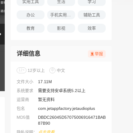
实用工具
生活
学习
办公
手机实用软件推荐
辅助工具
教育
影视
效率
详细信息
举报
12+
12岁以上
中
中文
文件大小
17.11M
系统要求
需要支持安卓系统5.2以上
运营商
暂无资料
包名
com.jetappfactory.jetaudioplus
MD5值
DBDC26045D57075006916471BAB
87B90
隐私说明：
点击查看