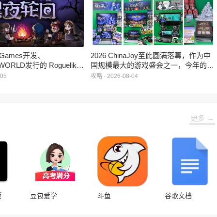
e Games开发、
2026 ChinaJoy至此圆满落幕，作为中
WORLD发行的 Roguelike
国规模最大的游戏盛会之一，今年的展
 《黑夜轮回》于2026年8
馆依旧汇聚了来自全球的游戏厂商、媒
-05
攻略 · 2026-08-04
陆Steam平台。
体与无数热爱游戏的玩家，
HARRISONWORLD也携旗下多款最新
作品亮相展会，与到场的各位面对面交
流互动，共同度过了充满欢笑与惊喜的
更多 →
几天。
版
豆包爱学
斗鱼
谷歌文档