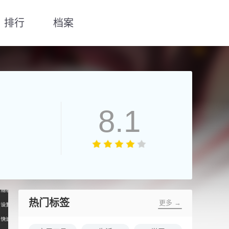
排行
档案
8.1
热门标签
更多 →