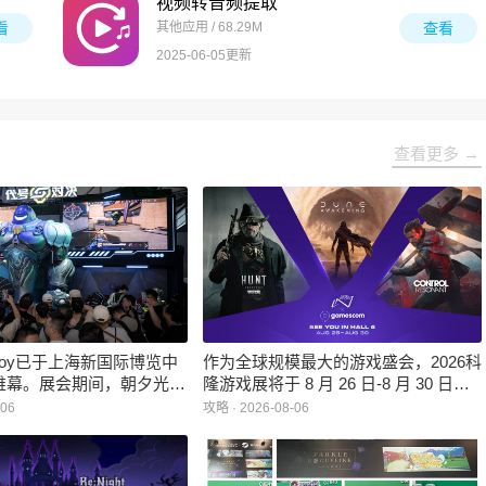
视频转音频提取
看
其他应用 / 68.29M
查看
2025-06-05更新
查看更多 →
inaJoy已于上海新国际博览中
作为全球规模最大的游戏盛会，2026科
帷幕。展会期间，朝夕光年
隆游戏展将于 8 月 26 日-8 月 30 日在
作室自研的多英雄策略射击
德国举行。日前，科隆游戏展官方宣
-06
攻略 · 2026-08-06
：对决》首次在国内线下亮
布，本届展会所有展位空间已经全部售
家开放试玩。
罄，这也是科隆游戏展办展史上首次出
现展位一席难求的情况。