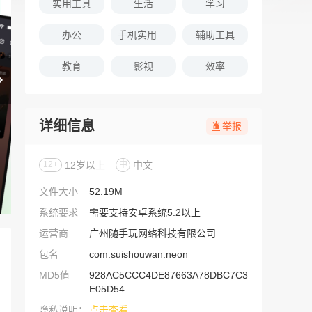
实用工具
生活
学习
办公
手机实用软件推荐
辅助工具
教育
影视
效率
详细信息
举报
12+
12岁以上
中
中文
文件大小
52.19M
系统要求
需要支持安卓系统5.2以上
运营商
广州随手玩网络科技有限公司
包名
com.suishouwan.neon
MD5值
928AC5CCC4DE87663A78DBC7C3
E05D54
隐私说明：
点击查看