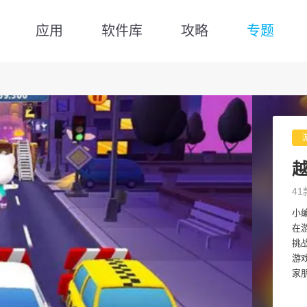
应用
软件库
攻略
专题
41
小
在
挑
游
家