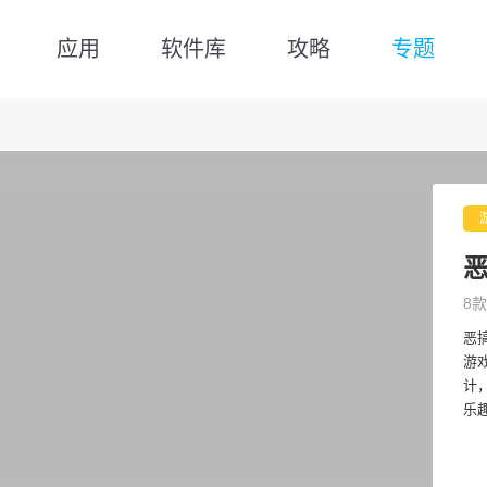
应用
软件库
攻略
专题
8款
恶
游
计
乐