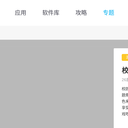
应用
软件库
攻略
专题
26
校
题
色
享
戏