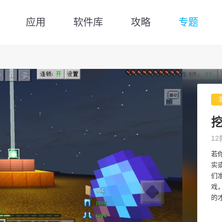
应用
软件库
攻略
专题
12
若
实
们
戏
的