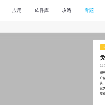
应用
软件库
攻略
专题
免
12
想
户
告
这
看