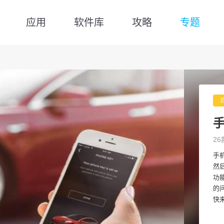
应用
软件库
攻略
专题
手
26
手
然
功
的
快