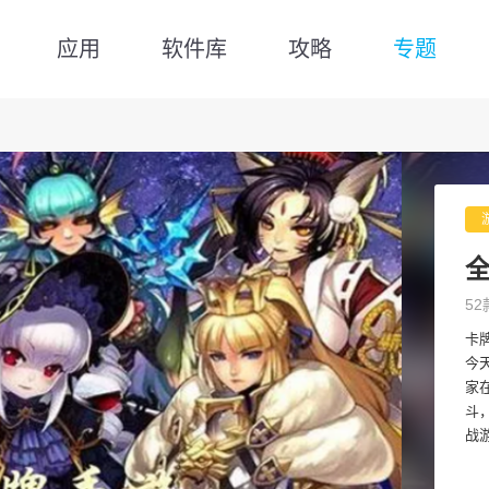
应用
软件库
攻略
专题
52
卡
今
家
斗
战