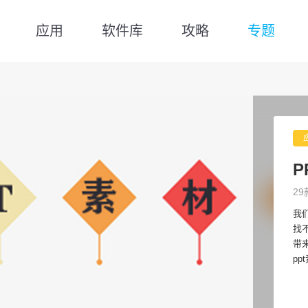
应用
软件库
攻略
专题
P
29
我
找
带
p