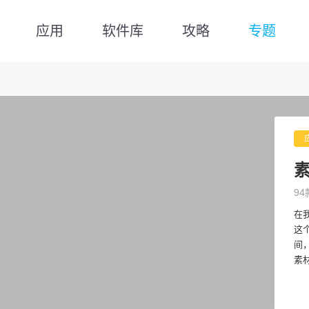
应用
软件库
攻略
专题
94
在
这
间
素