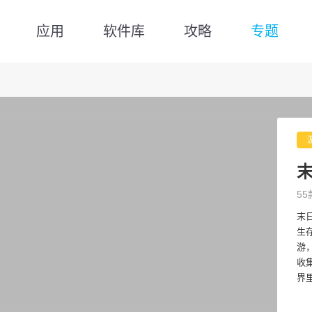
应用
软件库
攻略
专题
55
末
生
游
收
界