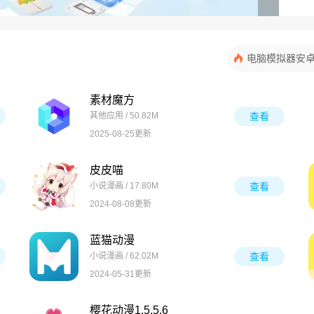
电脑模拟器安
素材魔方
其他应用 / 50.82M
查看
2025-08-25更新
皮皮喵
小说漫画 / 17.80M
查看
2024-08-08更新
蓝猫动漫
小说漫画 / 62.02M
查看
2024-05-31更新
樱花动漫1.5.5.6