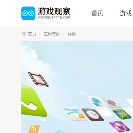
首页
游戏
首页
应用专题
详情