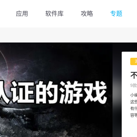
应用
软件库
攻略
专题
9款
小
这
有
容