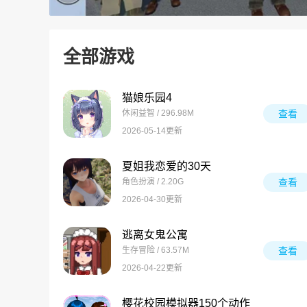
全部游戏
猫娘乐园4
休闲益智 / 296.98M
查看
2026-05-14更新
夏姐我恋爱的30天
角色扮演 / 2.20G
查看
2026-04-30更新
逃离女鬼公寓
生存冒险 / 63.57M
查看
2026-04-22更新
樱花校园模拟器150个动作