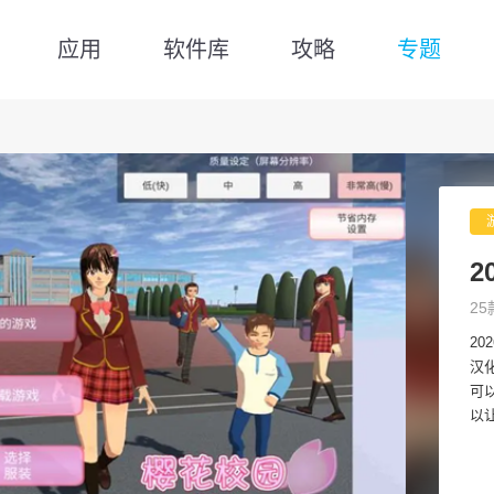
应用
软件库
攻略
专题
2
25
2
汉
可
以