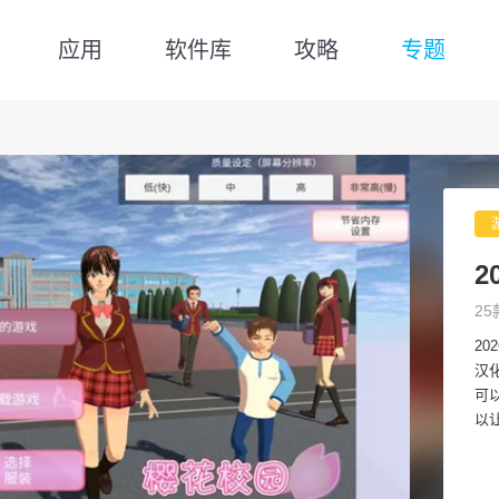
应用
软件库
攻略
专题
2
25
2
汉
可
以