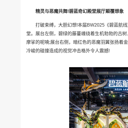
精灵与恶魔共舞!碧蓝奇幻殿堂展厅颠覆想象
打破束缚，大胆幻想!本届BW2025《碧蓝航
堂。展台左侧，碧绿的藤蔓缠绕着生机勃勃的古树
摩挲的呢喃;展台右侧，暗红色的恶魔羽翼张扬着
冷峻的碰撞造成的视觉冲击格外令人震撼!