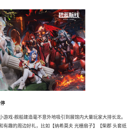
不停
游戏-舰船建造毫不意外地吸引到展馆内大量玩家大排长龙。
和有趣的周边好礼，比如【纳希莫夫 光栅扇子】【柴郡 头套纸