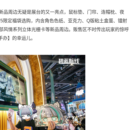
品周边无疑是展台的又一亮点，鼠标垫、门帘、连帽枕、夜
25限定福袋选购，内含角色色纸、亚克力、Q版粘土盒蛋、镭射
部风情系列立体光栅卡等新品周边。贩售区不时传出玩家的惊呼
7手办】的幸运儿。