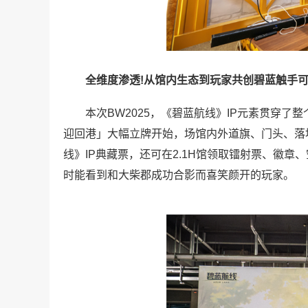
全维度渗透!从馆内生态到玩家共创碧蓝触手
本次BW2025，《碧蓝航线》IP元素贯穿了整
迎回港」大幅立牌开始，场馆内外道旗、门头、落
线》IP典藏票，还可在2.1H馆领取镭射票、徽
时能看到和大柴郡成功合影而喜笑颜开的玩家。