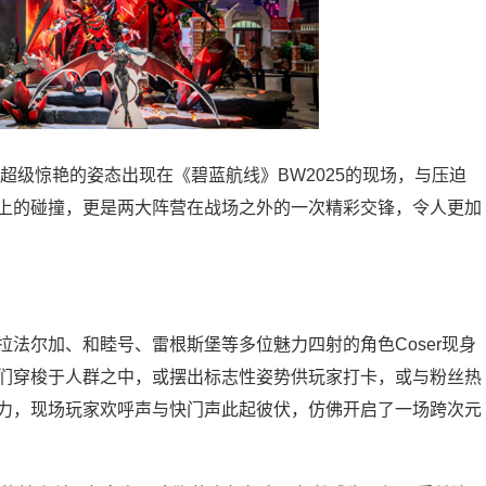
级惊艳的姿态出现在《碧蓝航线》BW2025的现场，与压迫
上的碰撞，更是两大阵营在战场之外的一次精彩交锋，令人更加
尔加、和睦号、雷根斯堡等多位魅力四射的角色Coser现身
们穿梭于人群之中，或摆出标志性姿势供玩家打卡，或与粉丝热
力，现场玩家欢呼声与快门声此起彼伏，仿佛开启了一场跨次元