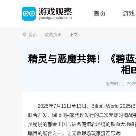
首页
游戏
首页
攻略资讯
正文
精灵与恶魔共舞！《碧蓝
相B
发布时间：2025-0
2025年7月11日至13日，Bilibili World
联合开发、bilibili独家代理发行的二次元即时海
灵秘境的郁金王国与被恶魔熔岩环绕的铁血大地碰撞
瞩目的展台之一，让无数现场玩家流连忘返!