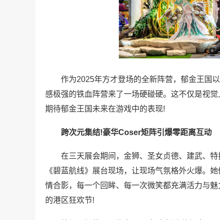
作为2025年方才登场的全新阵营，郁金王国以超
感极强的铁血阵营来了一场硬碰硬。这不仅是视觉
期待郁金王国未来在游戏中的表现!
跨次元集结!豪华Coser矩阵引爆零距离互动
在三天展会期间，金狮、圣女贞德、建武、特拉法
《碧蓝航线》展台现场，让现场气氛格外火爆。她
情合影，每一个回眸、每一次微笑都充满活力与魅
的港区狂欢节!