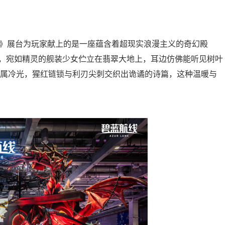
线》展台为玩家献上的是一座蕴含着超现实浪漫主义的奇幻殿
，宛如精灵的舰装少女伫立在翡翠大地上，耳边仿佛能听见树叶
金属冷光，猩红链锁与利刃尖刺交织出诡谲的诗篇，这种温暖与