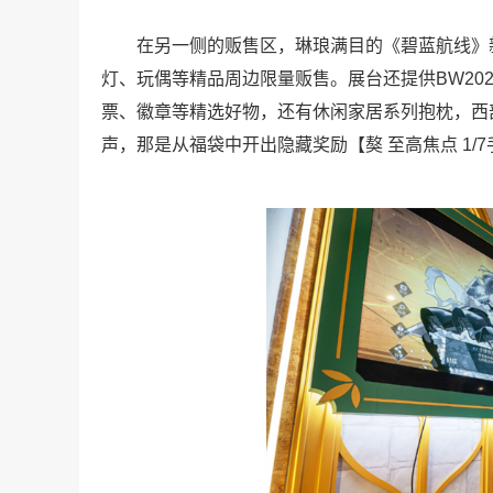
在另一侧的贩售区，琳琅满目的《碧蓝航线》新
灯、玩偶等精品周边限量贩售。展台还提供BW20
票、徽章等精选好物，还有休闲家居系列抱枕，西
声，那是从福袋中开出隐藏奖励【獒 至高焦点 1/