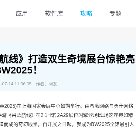
应用
软件库
攻略
专题
航线》打造双生奇境展台惊艳亮
W2025！
7-14 11:36:05
作者：网友
 2025(BW2025)在上海国家会展中心如期举行。由蛮啾网络与勇仕网络
战手游《碧蓝航线》在2.1H馆 2A29展位闪耀登场!现场这座宛如精
而成的奇幻殿堂，自开展之日起，就成为BW2025全馆最引人