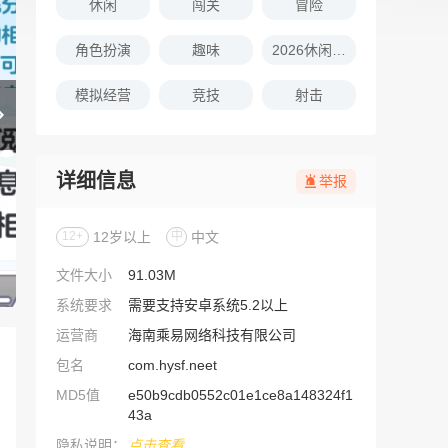
休闲
闯关
冒险
角色扮演
趣味
2026休闲娱乐的游戏推荐
模拟经营
竞技
射击
详细信息
举报
12+
12岁以上
中
中文
文件大小
91.03M
系统要求
需要支持安卓系统5.2以上
运营商
海南乘易网络科技有限公司
包名
com.hysf.neet
MD5值
e50b9cdb0552c01e1ce8a148324f1
43a
隐私说明：
点击查看