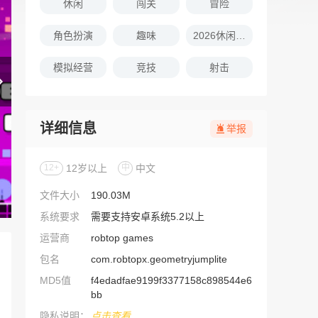
休闲
闯关
冒险
角色扮演
趣味
2026休闲娱乐的游戏推荐
模拟经营
竞技
射击
详细信息
举报
12+
12岁以上
中
中文
文件大小
190.03M
系统要求
需要支持安卓系统5.2以上
运营商
robtop games
包名
com.robtopx.geometryjumplite
MD5值
f4edadfae9199f3377158c898544e6
bb
隐私说明：
点击查看