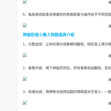
5、每局游戏结束会根据你的奔跑距离与操作给予不同奖
神偷奶爸小黄人快跑道具介绍
1、分数加倍：让你的得分倍数瞬间翻倍，轻松登上得分
2、香蕉升级：喝下神秘药剂后，所有香蕉收益翻倍，狂
3、收缩光线：用神奇光线将挡路的障碍或对手变小，一