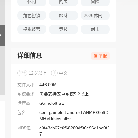
休闲
闯关
冒险
角色扮演
趣味
2026休闲娱乐的游戏推荐
模拟经营
竞技
射击
详细信息
举报
12+
12岁以上
中
中文
文件大小
446.00M
系统要求
需要支持安卓系统5.2以上
运营商
Gameloft SE
包名
com.gameloft.android.ANMP.GloftD
MHM.kbinstaller
MD5值
c0f43cb67c0f68280df06e96c1be0f2
7