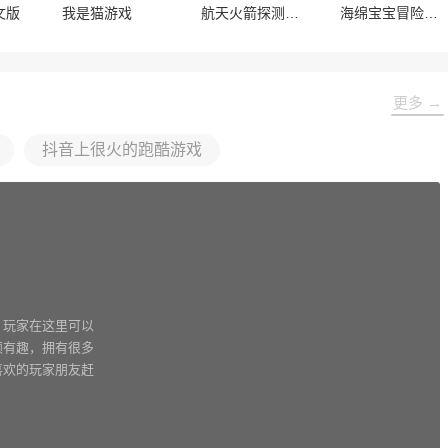
文版
我是猫游戏
航天火箭探测模拟器
海绵宝宝冒险果酱世界
更多 →
抖音上很火的跑酷游戏
，玩家在这里可以
颖有趣，拥有很多
喜欢的玩家朋友赶