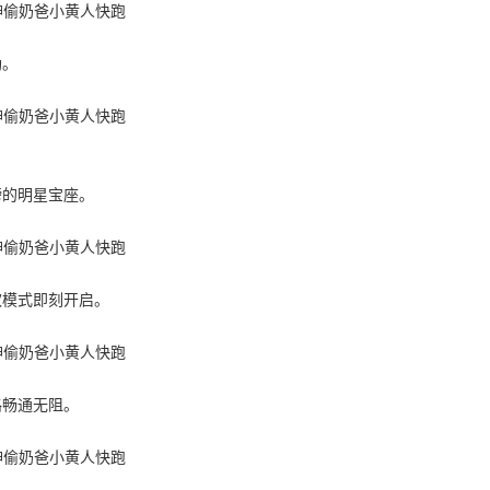
励。
榜的明星宝座。
欢模式即刻开启。
路畅通无阻。