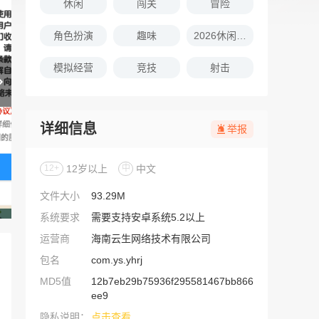
休闲
闯关
冒险
角色扮演
趣味
2026休闲娱乐的游戏推荐
模拟经营
竞技
射击
详细信息
举报
12+
12岁以上
中
中文
文件大小
93.29M
系统要求
需要支持安卓系统5.2以上
运营商
海南云生网络技术有限公司
包名
com.ys.yhrj
MD5值
12b7eb29b75936f295581467bb866
ee9
隐私说明：
点击查看