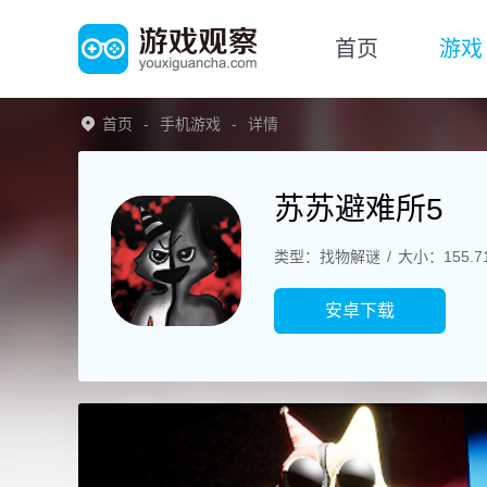
首页
游戏
首页
手机游戏
详情
苏苏避难所5
类型：找物解谜
大小：155.7
安卓下载