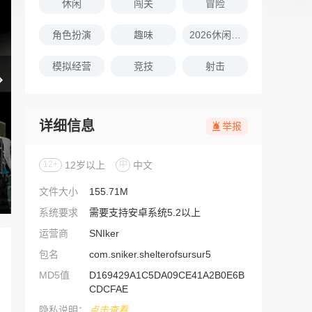
休闲
闯关
冒险
角色扮演
趣味
2026休闲娱乐的游戏推荐
模拟经营
竞技
射击
详细信息
举报
12+
12岁以上
中
中文
文件大小
155.71M
系统要求
需要支持安卓系统5.2以上
运营商
SNIker
包名
com.sniker.shelterofsursur5
MD5值
D169429A1C5DA09CE41A2B0E6B
CDCFAE
隐私说明：
点击查看