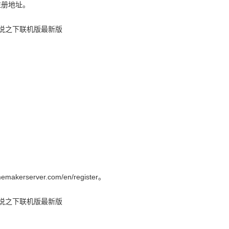
注册地址。
rver.com/en/register。