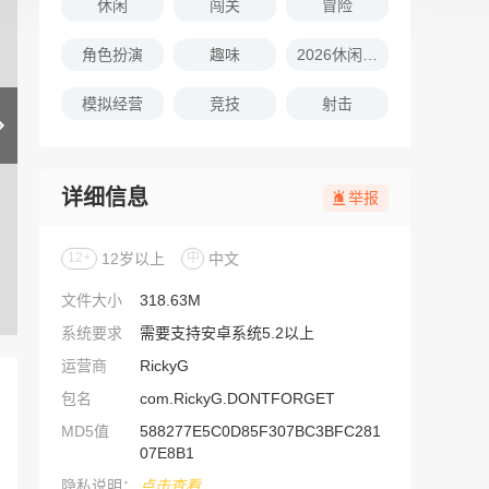
休闲
闯关
冒险
角色扮演
趣味
2026休闲娱乐的游戏推荐
模拟经营
竞技
射击
详细信息
举报
12+
12岁以上
中
中文
文件大小
318.63M
系统要求
需要支持安卓系统5.2以上
运营商
RickyG
包名
com.RickyG.DONTFORGET
MD5值
588277E5C0D85F307BC3BFC281
07E8B1
隐私说明：
点击查看