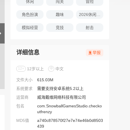
休闲
闯关
冒险
角色扮演
趣味
2026休闲娱乐的游戏推荐
模拟经营
竞技
射击
详细信息
举报
12+
12岁以上
中
中文
文件大小
615.03M
系统要求
需要支持安卓系统5.2以上
运营商
威海戴维网络科技有限公司
包名
com.SnowballGamesStudio.checko
utfrenzy
MD5值
a740c878570f27e7e74e46b0d8503
439