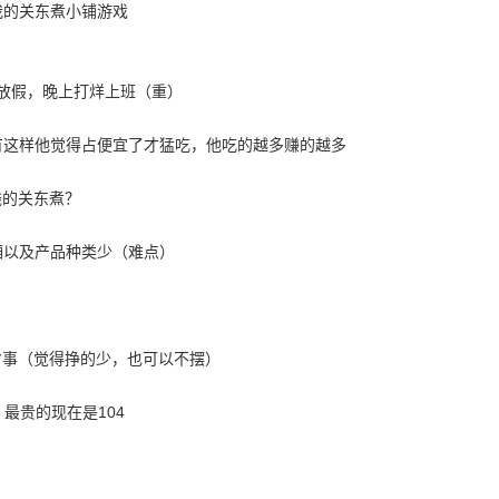
放假，晚上打烊上班（重）
有这样他觉得占便宜了才猛吃，他吃的越多赚的越多
钱的关东煮？
厢以及产品种类少（难点）
省事（觉得挣的少，也可以不摆）
最贵的现在是104