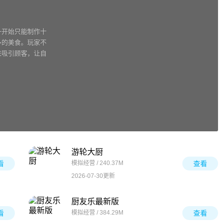
一开始只能制作十
多的美食。玩家不
来吸引顾客，让自
游轮大厨
看
模拟经营 / 240.37M
查看
2026-07-30更新
厨友乐最新版
看
模拟经营 / 384.29M
查看