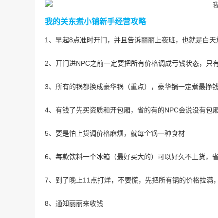
我的关东煮小铺新手经营攻略
1、早起8点准时开门，并且告诉丽丽上夜班，也就是白天
2、开门进NPC之前一定要把所有价格调成亏钱状态，只
3、所有的锅都换成豪华锅（重点），豪华锅一定煮最挣
4、有钱了先买资质和开包厢，省的有的NPC会说没有包
5、要是怕上货调价格麻烦，就每个锅一种食材
6、每款饮料一个冰箱（最好买大的）可以好久不上货，
7、到了晚上11点打烊，不要慌，先把所有锅的价格拉满，
8、通知丽丽来收钱