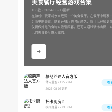
美食餐厅经营游戏合集
108款 · 2024-06-03更新
在游戏中玩家将亲自经营一个美食餐厅，在餐厅中玩家
分简单的美食，随着开餐厅的时间越久，就可以解锁更
仅要做好吃的食物来吸引顾客，还可以通过装饰店面，
己的美食餐厅做大做强。
糖葫芦达人官方版
休闲益智 / 125.22M
查
2026-08-03更新
托卡厨房2
模拟经营 / 773.58M
查