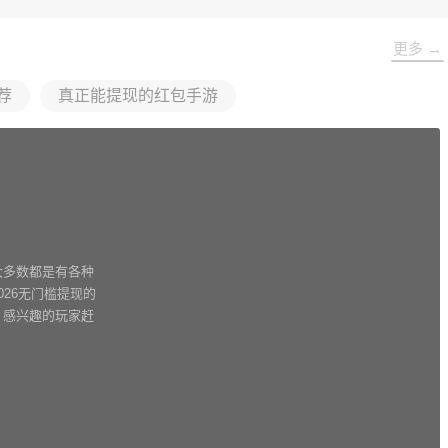
更多 →
荐
真正能提现的红包手游
大多数都是有各种
26无门槛提现的
，感兴趣的玩家赶