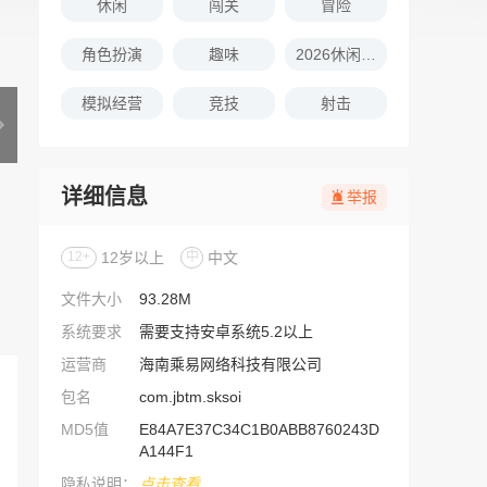
休闲
闯关
冒险
角色扮演
趣味
2026休闲娱乐的游戏推荐
模拟经营
竞技
射击
详细信息
举报
12+
12岁以上
中
中文
文件大小
93.28M
系统要求
需要支持安卓系统5.2以上
运营商
海南乘易网络科技有限公司
包名
com.jbtm.sksoi
MD5值
E84A7E37C34C1B0ABB8760243D
A144F1
隐私说明：
点击查看