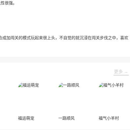
机性很强。
合成加闯关的模式玩起来很上头，不自觉的就沉浸在闯关步伐之中，喜欢
更多 →
福运萌宠
一路顺风
福气小羊村