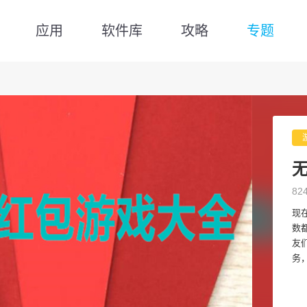
应用
软件库
攻略
专题
82
现
数
友
务