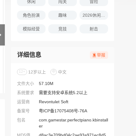
休闲
闯关
冒险
角色扮演
趣味
2026休闲娱乐的游戏推荐
模拟经营
竞技
射击
详细信息
举报
12+
12岁以上
中
中文
文件大小
57.10M
系统要求
需要支持安卓系统5.2以上
运营商
Revontulet Soft
备案号
粤ICP备17075408号-76A
包名
com.gamestar.perfectpiano.kbinstall
er
MD5值
d8ac3e709bd04c2ae93a971ec8d5