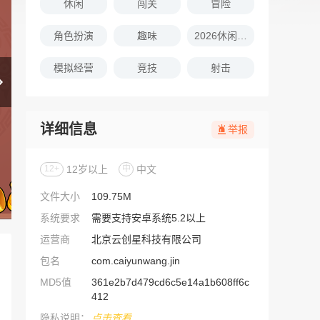
休闲
闯关
冒险
角色扮演
趣味
2026休闲娱乐的游戏推荐
模拟经营
竞技
射击
详细信息
举报
12+
12岁以上
中
中文
文件大小
109.75M
系统要求
需要支持安卓系统5.2以上
运营商
北京云创星科技有限公司
包名
com.caiyunwang.jin
MD5值
361e2b7d479cd6c5e14a1b608ff6c
412
隐私说明：
点击查看