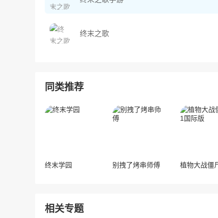
终末之歌
同类推荐
终末学园
别拽了烤串师傅
相关专题