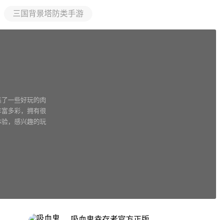
三国背景塔防类手游
集了一些好玩的肉
丰富多彩，拥有很
体验，感兴趣的玩
吸血鬼幸存者官方正版