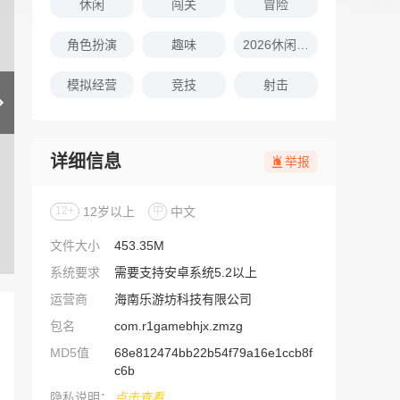
休闲
闯关
冒险
角色扮演
趣味
2026休闲娱乐的游戏推荐
模拟经营
竞技
射击
详细信息
举报
12+
12岁以上
中
中文
文件大小
453.35M
系统要求
需要支持安卓系统5.2以上
运营商
海南乐游坊科技有限公司
包名
com.r1gamebhjx.zmzg
MD5值
68e812474bb22b54f79a16e1ccb8f
c6b
隐私说明：
点击查看