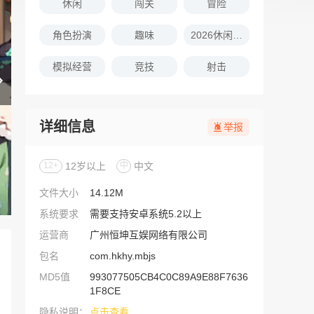
休闲
闯关
冒险
角色扮演
趣味
2026休闲娱乐的游戏推荐
模拟经营
竞技
射击
详细信息
举报
12+
12岁以上
中
中文
文件大小
14.12M
系统要求
需要支持安卓系统5.2以上
运营商
广州恒坤互娱网络有限公司
包名
com.hkhy.mbjs
MD5值
993077505CB4C0C89A9E88F7636
1F8CE
隐私说明：
点击查看