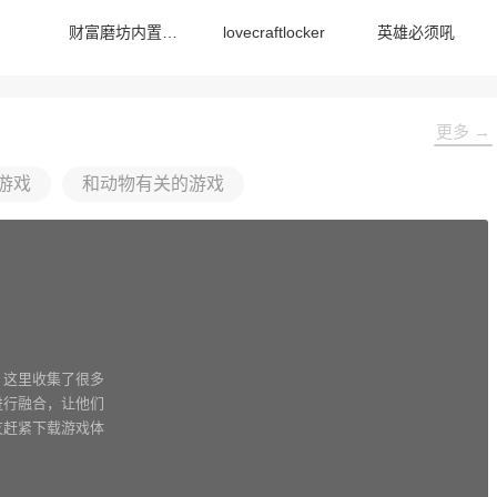
财富磨坊内置菜单版
lovecraftlocker
英雄必须吼
更多 →
游戏
和动物有关的游戏
，这里收集了很多
进行融合，让他们
友赶紧下载游戏体