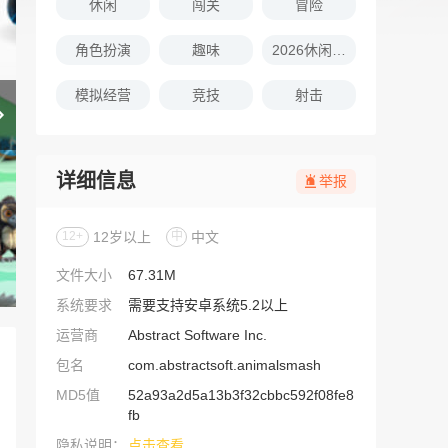
休闲
闯关
冒险
角色扮演
趣味
2026休闲娱乐的游戏推荐
模拟经营
竞技
射击
详细信息
举报
12+
12岁以上
中
中文
文件大小
67.31M
系统要求
需要支持安卓系统5.2以上
运营商
Abstract Software Inc.
包名
com.abstractsoft.animalsmash
MD5值
52a93a2d5a13b3f32cbbc592f08fe8
fb
隐私说明：
点击查看