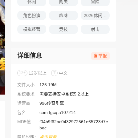
休闲
闯关
冒险
角色扮演
趣味
2026休闲娱乐的游戏推荐
模拟经营
竞技
射击
详细信息
举报
12+
12岁以上
中
中文
文件大小
125.19M
系统要求
需要支持安卓系统5.2以上
运营商
996传奇引擎
包名
com.fgcq.a107214
MD5值
f04b9f62ac0432972561e65723d7e
bec
隐私说明：
点击查看