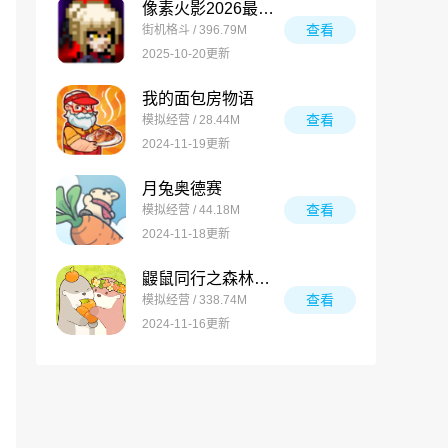
像素火影2026最新版
查看
街机格斗 / 396.79M
2025-10-20更新
我的面包房物语
查看
模拟经营 / 28.44M
2024-11-19更新
月兔奥德赛
查看
模拟经营 / 44.18M
2024-11-18更新
鼹鼠同行之森林之家万圣节版
查看
模拟经营 / 338.74M
2024-11-16更新