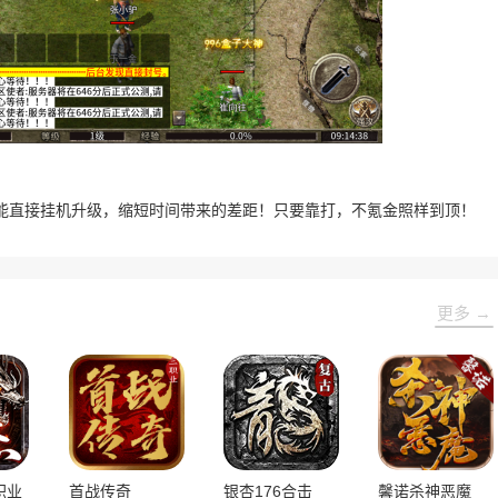
能直接挂机升级，缩短时间带来的差距！只要靠打，不氪金照样到顶！
更多 →
职业
首战传奇
银杏176合击
馨诺杀神恶魔