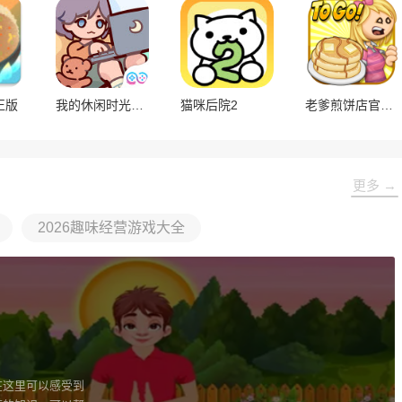
正版
我的休闲时光官方版
猫咪后院2
老爹煎饼店官方正版
更多 →
2026趣味经营游戏大全
在这里可以感受到