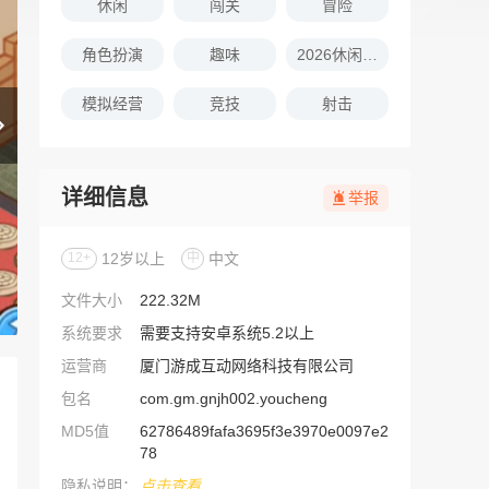
休闲
闯关
冒险
角色扮演
趣味
2026休闲娱乐的游戏推荐
模拟经营
竞技
射击
详细信息
举报
12+
12岁以上
中
中文
文件大小
222.32M
系统要求
需要支持安卓系统5.2以上
运营商
厦门游成互动网络科技有限公司
包名
com.gm.gnjh002.youcheng
MD5值
62786489fafa3695f3e3970e0097e2
78
隐私说明：
点击查看