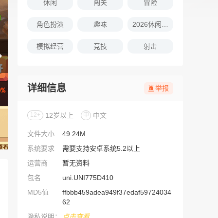
休闲
闯关
冒险
角色扮演
趣味
2026休闲娱乐的游戏推荐
模拟经营
竞技
射击
详细信息
举报
12+
12岁以上
中
中文
文件大小
49.24M
系统要求
需要支持安卓系统5.2以上
运营商
暂无资料
包名
uni.UNI775D410
MD5值
ffbbb459adea949f37edaf59724034
62
隐私说明：
点击查看