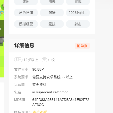
休闲
闯关
冒险
角色扮演
趣味
2026休闲娱乐的游戏推荐
模拟经营
竞技
射击
详细信息
举报
12+
12岁以上
中
中文
文件大小
90.88M
系统要求
需要支持安卓系统5.2以上
运营商
暂无资料
包名
io.supercent.catchmon
MD5值
64FD83A955141A7D5A641E82F72
AF3CC
隐私说明：
点击查看