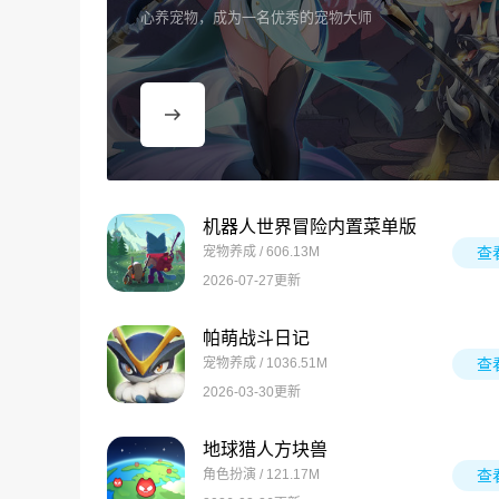
心养宠物，成为一名优秀的宠物大师
机器人世界冒险内置菜单版
宠物养成 / 606.13M
查
2026-07-27更新
帕萌战斗日记
宠物养成 / 1036.51M
查
2026-03-30更新
地球猎人方块兽
角色扮演 / 121.17M
查