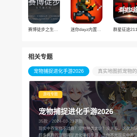
赛博徒步之生死鳌太线
迷你dayz内置MOD菜单版
群星征途211
相关专题
宠物捕捉进化手游2026
真实地图抓宠物的
游戏专题
宠物捕捉进化手游2026
35款 · 2024-03-23更新
现实中养宠物不过瘾？宠物种类太少？没关系，这次为
超多有趣的宠物捕捉进化单机手游，让你不光现实中养