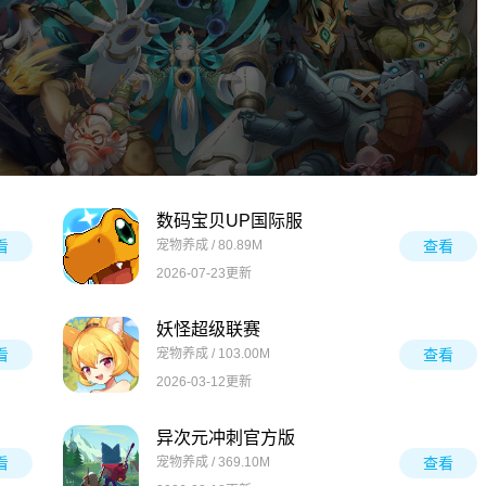
数码宝贝UP国际服
看
宠物养成 / 80.89M
查看
2026-07-23更新
妖怪超级联赛
看
宠物养成 / 103.00M
查看
2026-03-12更新
异次元冲刺官方版
看
宠物养成 / 369.10M
查看