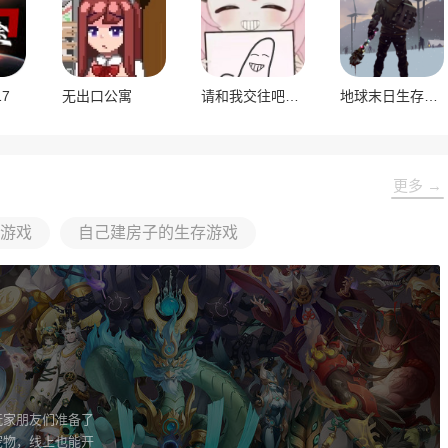
7
无出口公寓
请和我交往吧带带大师兄
地球末日生存官方版
更多 →
游戏
自己建房子的生存游戏
玩家朋友们准备了
宠物，线上也能开