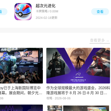
超次元进化
看
卡牌策略 / 0.00M
查看
2024-02-18更新
查看更多 →
inaJoy已于上海新国际博览中
作为全球规模最大的游戏盛会，2026科
帷幕。展会期间，朝夕光年
隆游戏展将于 8 月 26 日-8 月 30 日在
作室自研的多英雄策略射击
德国举行。日前，科隆游戏展官方宣
-06
攻略 · 2026-08-06
：对决》首次在国内线下亮
布，本届展会所有展位空间已经全部售
家开放试玩。
罄，这也是科隆游戏展办展史上首次出