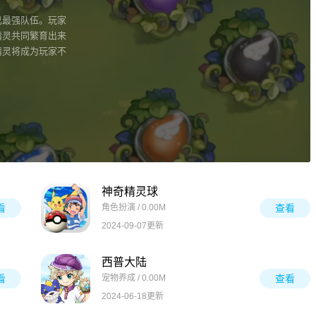
己最强队伍。玩家
精灵共同繁育出来
精灵将成为玩家不
神奇精灵球
看
角色扮演 / 0.00M
查看
2024-09-07更新
西普大陆
看
宠物养成 / 0.00M
查看
2024-06-18更新