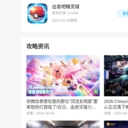
出发吧精灵球
角色扮演 / 0.00M
查
2024-05-09更新
攻略资讯
你微信表情包里的那位“顶流女明星”要
2026 Ch
来陪你打游戏了!近日，由虎牙强力发
心正式落下
行、正版Zanmang Loopy(赞萌露比)IP
旗下蓝海工
攻略 · 2026-08-06
攻略 · 2026-08
深度授权的3D美食消除手游《消消奇
手游《代号
遇》正式曝光。这款产品巧妙融合了
相，并向玩