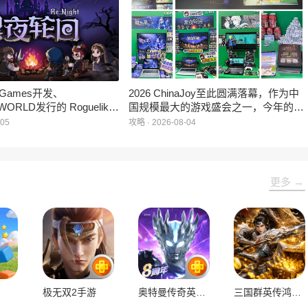
现展位一席难求的情况。
e Games开发、
2026 ChinaJoy至此圆满落幕，作为中
WORLD发行的 Roguelike
国规模最大的游戏盛会之一，今年的展
 《黑夜轮回》于2026年8
馆依旧汇聚了来自全球的游戏厂商、媒
-05
攻略 · 2026-08-04
陆Steam平台。
体与无数热爱游戏的玩家，
HARRISONWORLD也携旗下多款最新
作品亮相展会，与到场的各位面对面交
流互动，共同度过了充满欢笑与惊喜的
更多 →
几天。
极无双2手游
奥特曼传奇英雄最新版
三国群英传鸿鹄霸业最新版