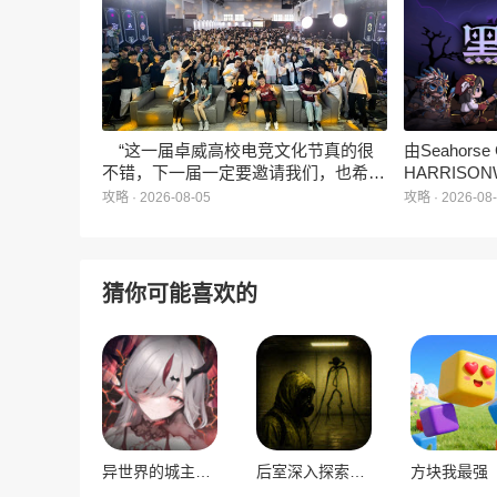
3D立体消除、模拟经营与丰富的互动
社交玩法，准备为广大玩家和
ZANMANG LOOPY粉丝们带来一场视
觉与味觉的双重“奇遇”。
“这一届卓威高校电竞文化节真的很
由Seahors
不错，下一届一定要邀请我们，也希望
HARRISON
能给更多同学一个来到现场的机会。”
卡牌战棋游戏
攻略 · 2026-08-05
攻略 · 2026-08
月5日正式登
猜你可能喜欢的
异世界的城主大人
后室深入探索多人联机版
方块我最强