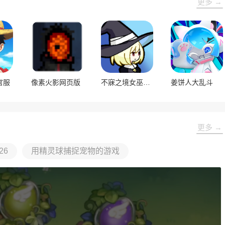
更多 →
官服
像素火影网页版
不寐之境女巫与魔咒内置菜单版
姜饼人大乱斗
更多 →
26
用精灵球捕捉宠物的游戏