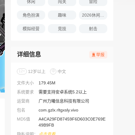
休闲
闯关
冒险
角色扮演
趣味
2026休闲娱乐的游戏推荐
模拟经营
竞技
射击
详细信息
举报
12+
12岁以上
中
中文
文件大小
179.45M
系统要求
需要支持安卓系统5.2以上
运营商
广州力曦信息科技有限公司
包名
com.gzlx.rltgxsly.vivo
MD5值
A4CA29FD87459F6D603C0E769E
49B9FB
隐私说明：
点击查看