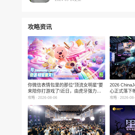
攻略资讯
你微信表情包里的那位“顶流女明星”要
2026 Ch
来陪你打游戏了!近日，由虎牙强力发
心正式落下
行、正版Zanmang Loopy(赞萌露比)IP
旗下蓝海工
攻略 · 2026-08-06
攻略 · 2026-08
深度授权的3D美食消除手游《消消奇
手游《代号
遇》正式曝光。这款产品巧妙融合了
相，并向玩
3D立体消除、模拟经营与丰富的互动
社交玩法，准备为广大玩家和
ZANMANG LOOPY粉丝们带来一场视
觉与味觉的双重“奇遇”。