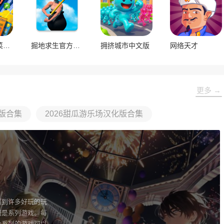
刮个爽内置菜单版
掘地求生官方正版
拥挤城市中文版
网络天才
更多 →
版合集
2026甜瓜游乐场汉化版合集
遇到许多好玩的玩
而是系列游戏。每
个系列的游戏可以