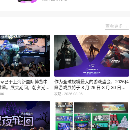
查看更多 →
inaJoy已于上海新国际博览中
作为全球规模最大的游戏盛会，2026科
帷幕。展会期间，朝夕光年
隆游戏展将于 8 月 26 日-8 月 30 日在
作室自研的多英雄策略射击
德国举行。日前，科隆游戏展官方宣
-06
攻略 · 2026-08-06
：对决》首次在国内线下亮
布，本届展会所有展位空间已经全部售
家开放试玩。
罄，这也是科隆游戏展办展史上首次出
现展位一席难求的情况。