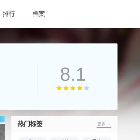
排行
档案
8.1
热门标签
更多 →